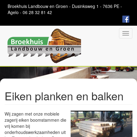
Overslaan
Broekhuis Landbouw en Groen - Dusinksweg 1 - 7636 PE -
en
Agelo - 06 28 32 81 42
naar
de
algemene
inhoud
Toggl
gaan
navig
Eiken planken en balken
Wij zagen met onze mobiele
zagerij eiken boomstammen die
vrij komen bij
onderhoudswerkzaamheden uit