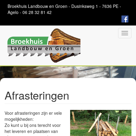
Overslaan
Broekhuis Landbouw en Groen - Dusinksweg 1 - 7636 PE -
en
Agelo - 06 28 32 81 42
naar
de
algemene
inhoud
Toggl
gaan
navig
Afrasteringen
Voor afrasteringen zijn er vele
mogelijkheden:
Zo kunt u bij ons terecht voor
het leveren en plaatsen van